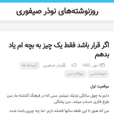
Ski
t
روزنوشته‌های نوذر صیفوری
conten
اگر قرار باشد فقط یک چیز به بچه ام یاد
بدهم
9 مهر , 1402
۰
نوذر صیفوری
آموخته ها
خودشناسی
سوالات-من
موقعیت اول
دارم به چهل سالگی نزدیک میشم. سنی که در فرهنگ گذشته ما، سن
بلوغ فکری حساب میشد. سن پختگی.
من که هنوز تا این نقطه سالها فاصله دارم. اما چه چیزی باعث شده