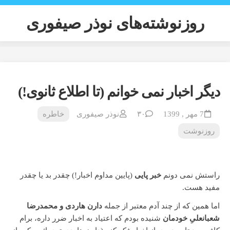
Ski
t
روزنوشته‌های نوذر صیفوری
conten
دیگر اخبار نمی خوانم (تا اطلاع ثانوی!)
7 مهر , 1399
۳۰
نوذر صیفوری
خاطره
روزنوشت
راستش نمی دونم
خبر پایی
(پایین مداوم اخبار!) چقدر بد یا چقدر
مفید هست.
اما همین که از چند آدم معتبر از جمله
دارن هاردی و محمدرضا
شعبانعلیِ خودمان
شنیده بودم که اعتیاد به اخبار ضرر داره، برام