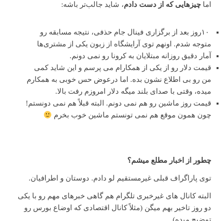
اما
چیزهایی که از دست دادم
، شاید جالب‌تر باشه:
۱۰روز بعد از برگزاری فینال جام حذفی، نتیجه مسابقه رو
متوجه شدم. اونهم توی آرایشگاه از زبون یکی از مشتری‌ها
آمار دقیق روزانه مبتلایان به کرونا رو نمی دونم.
قیمت دلار رو از یکی از همکارام می پرسم و این شاید کمی
من رو بی اطلاع نشون بده. اما درعوض حس خوبی به همکارم
میده، وقتی با صدای بلند میگه دلار امروزم رفت بالا.
قیمت روز ماشین رو هم نمی دونم. البته قبلاً هم نمی دونستم!
چون همون موقع هم نمی تونستم ماشین خوب بخرم
چطور از اخبار مطلع میشم؟
توی پاراگراف قبلی غیرمستقیم لو دادم. دوستان و اطرافیان.
البته کانال های غیرخبری تلگرام هم گاهی خبرهای مهم رو با یکی
دو روز تاخیر بهم میگن (مثلاً کانال اقتصادی که اوضاع بورس رو
توضیح میده)