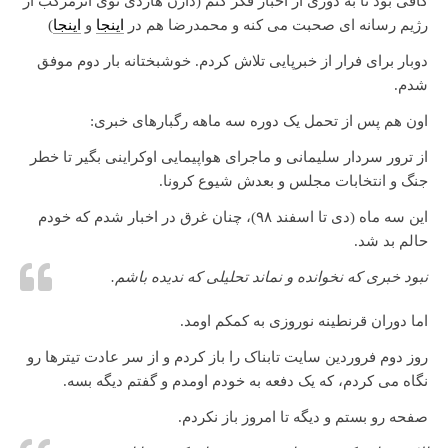
کافی بود تا به دوری از اخبار فکر کنم (دارن هاردی توی اثرمرکب از
رژیم رسانه ای صحبت می کنه و محمدرضا هم در
اینجا
و
اینجا
)
دوبار برای فرار از خبرپایی تلاش کردم. خوشبختانه بار دوم موفق
شدم.
اون هم پس از تحمل یک دوره سه ماهه رگبارهای خبری:
از ترور سردار سلیمانی و ماجرای هواپیمایی اوکراینی بگیر تا خطر
جنگ و انتخابات مجلس و بعدش شیوع کرونا.
این سه ماه (دی تا اسفند ۹۸)، چنان غرق در اخبار شدم که خودم
حالم بد شد.
نبود خبری که نخوانده و نماند تحلیلی که ندیده باشم.
اما دوران قرنطینه نوروزی به کمکم اومد.
روز دوم فروردین سایت تابناک را باز کردم و از سر عادت تیترها رو
نگاه می کردم، که یک دفعه به خودم اومدم و گفتم دیگه بسه.
صفحه رو بستم و دیگه تا امروز باز نکردم.