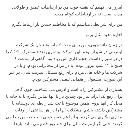
امروز می فهمم که نقطه قوت من در ارتباطات عمیق و طولانی
مدت است، نه در ارتباطات کوتاه مدت.
من برای شرایطی مناسبم که با مخاطبم چندین بار ارتباط بگیرم.
اجازه دهید مثال بزنم.
در زمان دانشجویی، من برای مدت ۶ ماه، پشتیبان یک شرکت
اینترنتی در شیراز بودم. این شرکت بیشترین تعداد مشترک ADSL را
در در شیراز داشت. حجم کاری اش زیاد بود. گاهی از ساعت ۶
صبح تا ۱۲ شب بیرون بودم. یا در مراکز مخابراتی بودم، و یا در
شرکت ها و خانه های مردم برای رفع مشکل اینترنت شان. در غیر
این صورت، مشغول راهنمایی تلفنی مشترکین بودم.
بسیاری از مشترکین را با اسم و آدرس می شناختم. چون گاهی
برای رفع یک ایراد، نیاز بود چندین بار با آنها تماس بگیرم یا به خانه یا
محل کار آنها بروم. همین موضوع باعث شد رابطه ای دوستانه با
مشترکین داشته باشم. مشکلات آنها را در هر ساعتی از اوقات
بیداری پیگیری می کردم، و آنها هم حس خوبی نسبت به من پیدا می
کردند. حتی اگر اینترنت شان برای چند روز قطع می ماند. بارها