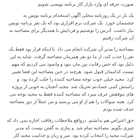
صورت حرفه ای وارد بازار کار برنامه نویسی شویم.
یک بار در یک روزنامه محلی آگهی استخدام برنامه نویس به
چشممان خورد. یک شرکت نرم افزاری بود که یک نفر برنامه نویس
نیاز داشت. آدرس را نوشتیم و فردایش با همدیگر برای مصاحبه به
آن شرکت رفتیم.
مصاحبه را مدیر آن شرکت انجام می داد. با اینکه قرار بود فقط یک
نفر را جذب کند، از ما دو نفر همزمان مصاحبه گرفت. شاید به این
دلیل بود که حس رقابت بین مان نبود و وانمود می کردیم که مهم
نیست کداممان قبول شود. هرچند در حین مصاحبه این فضا تغییر
کرد. مجید خیلی خوب توجه مصاحبه کننده را جلب کرده بود. و
راستش کمی حسادتم تحریک شد. مجید آنچنان به خوبی از پروژه
های موفقش حرف میزد که مصاحبه کننده فقط به مجید توجه می
کرد. همه سوالات را هم از او می پرسید و من عملاً از دور مصاحبه
حذف شده بودم.
حق اعتراض هم نداشتم. درواقع ملاحظات رفاقت اجازه نمی داد که
چیزی بگویم. مصاحبه تمام شد. و نیازی به گفتن نیست که مدیر
شرکت مجید را انتخاب کرده بود. سر و زبان و جذابیت مجید کار