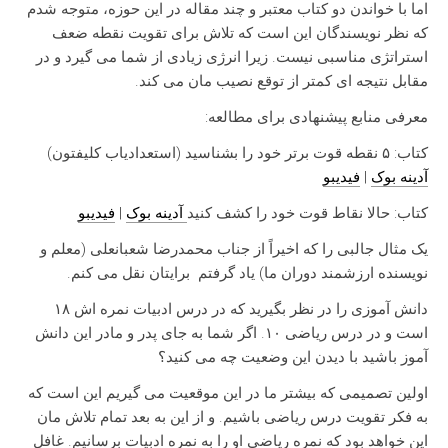
اما با خواندن دو کتاب معتبر و چند مقاله در این حوزه، متوجه شدم
که نظر نویسندگان این است که تلاش برای تقویت نقطه ضعف
استراتژی مناسبی نیست. زیرا انرژی زیادی از شما می گیرد و در
مقابل نتیجه ای کمتر از توقع نصیب مان می کند.
معرفی منابع پیشنهادی برای مطالعه:
کتاب: ۵ نقطه قوت برتر خود را بشناسید (استعدادیاب کلیفتون)
آدینه بوک
|
فیدیبو
کتاب: حالا نقاط قوت خود را كشف كنيد
آدینه بوک
|
فیدیبو
یک مثال جالبی را که اخیراً از جناب محمدرضا شعبانعلی (معلم و
نویسنده ارزشمند دوران ما) یاد گرفتم برایتان نقل می کنم.
دانش آموزی را در نظر بگیرید که در درس ادبیات نمره اش ۱۸
است و در درس ریاضی ۱۰. اگر شما به جای پدر و مادر این دانش
آموز باشید با دیدن این وضعیت چه می کنید؟
اولین تصمیمی که بیشتر ما در این موقعیت می گیریم این است که
به فکر تقویت درس ریاضی باشیم. و از این به بعد تمام تلاش مان
این خواهد بود که نمره ریاضی او را به نمره ادبیات برسانیم. غافل