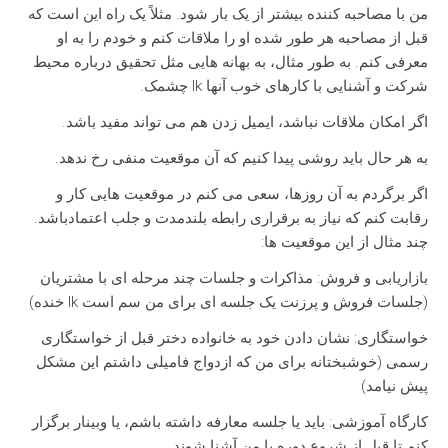
من با مصاحبه کننده بیشتر از یک بار شود. مثلاً یک راه این است که
قبل از مصاحبه هر طور شده او را ملاقات کنم و خودم را به او
معرفی کنم. به طور مثال، به بهانه هایی مثل تحقیق درباره محیط
شرکت و آشنایی با کارهای خوب آنها lk چشمک.
اگر امکان ملاقات نباشد، ایمیل زدن هم می تواند مفید باشد.
به هر حال باید روشی پیدا کنیم که آن موقعیت منفی رخ ندهد.
اگر برگردم به آن روزها، سعی می کنم در موقعیت هایی کار و
رقابت کنم که نیاز به برقراری رابطه بلندمدت و جلب اعتمادباشد.
چند مثال از این موقعیت ها:
بازاریابی و فروش: مذاکرات و جلسات چند مرحله ای با مشتریان
(جلسات فروش و پرزنت یک جلسه ای برای من سم است lk خنده)
خواستگاری: نشان دادن خود به خانواده دختر قبل از خواستگاری
رسمی (خوشبختانه برای من که ازدواج فامیلی داشتم این مشکل
پیش نیامد)
کارگاه آموزشی: باید یا جلسه معارفه داشته باشم، یا وبینار برگزار
کنم تا قبل از شروع دوره با من آشنا شوند.