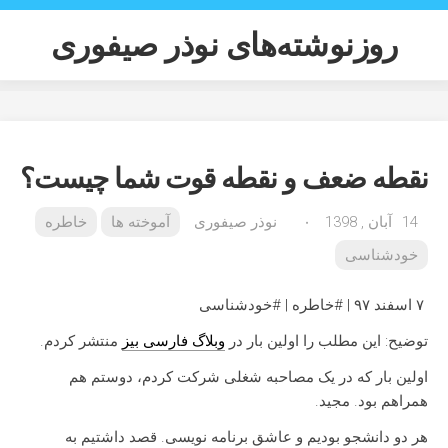
Ski
t
روزنوشته‌های نوذر صیفوری
conten
نقطه ضعف و نقطه قوت شما چیست؟
14 آبان , 1398
۰
نوذر صیفوری
آموخته ها
خاطره
خودشناسی
۷ اسفند ۹۷ | #خاطره | #خودشناسی
توضیح: این مطلب را اولین بار در
وبلاگ فارسی بیز
منتشر کردم.
اولین بار که در یک مصاحبه شغلی شرکت کردم، دوستم هم
همراهم بود. مجید.
هر دو دانشجو بودیم و عاشق برنامه نویسی. قصد داشتیم به