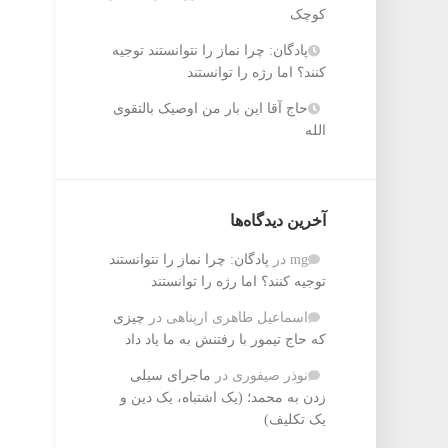
کوچک
پادگان: چرا نماز را نتوانستند توجیه
کنند؟ اما رژه را توانستند
حاج آقا این بار من اوصیک بالتقوی
الله
آخرین دیدگاه‌ها
mg
در
پادگان: چرا نماز را نتوانستند
توجیه کنند؟ اما رژه را توانستند
اسماعیل طاهری ارپناهی
در
چیزی
که حاج تیمور با رفتنش به ما یاد داد
نوذر صیفوری
در
ماجرای سیلی
زدن به محمد؛ (یک اشتباه، یک دین و
یک تکلیف)