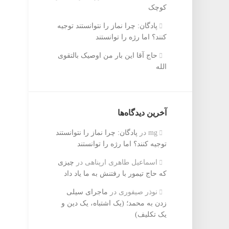
کوچک
پادگان: چرا نماز را نتوانستند توجیه
کنند؟ اما رژه را توانستند
حاج آقا این بار من اوصیک بالتقوی
الله
آخرین دیدگاه‌ها
mg
در
پادگان: چرا نماز را نتوانستند
توجیه کنند؟ اما رژه را توانستند
اسماعیل طاهری ارپناهی
در
چیزی
که حاج تیمور با رفتنش به ما یاد داد
نوذر صیفوری
در
ماجرای سیلی
زدن به محمد؛ (یک اشتباه، یک دین و
یک تکلیف)