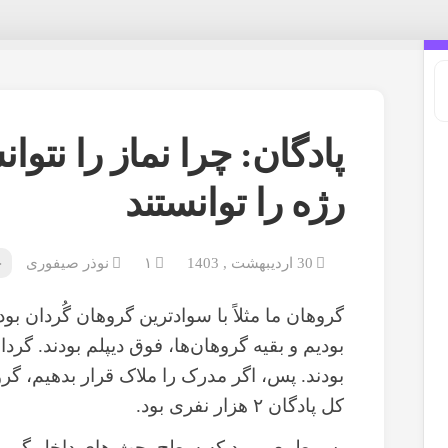
پادگان: چرا نماز را نتوان
رژه را توانستند
30 اردیبهشت , 1403
۱
نوذر صیفوری
خ
گروهان ما مثلاً با سوادترین گروهان گُردان 
بودیم و بقیه گروها‌ن‌ها، فوق دیپلم بودند. گردان
کل پادگان ۲ هزار نفری بود.
پس طبیعی بود که سطح بحث های داخل گروه