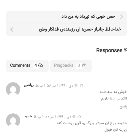
حس خوبی که تیرداد به من داد
خداحافظ جانباز حسن؛ ای رزمنده‌ی فداکار وطن
۴ Responses
Comments
4
Pingbacks
0
ریاضی
۲۱ دی , ۱۳۹۹ در ۱:۵۸ ب٫ظ
خوش به سعادتت
التماس دعا داریم
پاسخ
حمید
۲۰ دی , ۱۳۹۹ در ۲:۰۰ ب٫ظ
خداوند روح آن سردار بزرگ رو قرین رحمت کنه
زیارت تان قبول