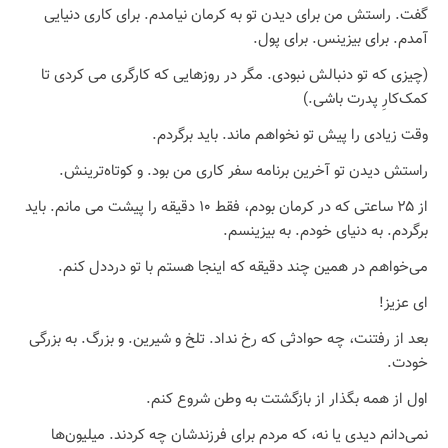
گفت. راستش من برای دیدن تو به کرمان نیامدم. برای کاری دنیایی
آمدم. برای بیزینس. برای پول.
(چیزی که تو دنبالش نبودی. مگر در روزهایی که کارگری می کردی تا
کمک‌کارِ پدرت باشی.)
وقت زیادی را پیش تو نخواهم ماند. باید برگردم.
راستش دیدن تو آخرین برنامه سفر کاری من بود. و کوتاه‌ترینش.
از ۲۵ ساعتی که در کرمان بودم، فقط ۱۰ دقیقه را پیشت می مانم. باید
برگردم. به دنیای خودم. به بیزینسم.
می‌خواهم در همین چند دقیقه که اینجا هستم با تو درددل کنم.
ای عزیز!
بعد از رفتنت، چه حوادثی که رخ نداد. تلخ و شیرین. و بزرگ. به بزرگی
خودت.
اول از همه بگذار از بازگشتت به وطن شروع کنم.
نمی‌دانم دیدی یا نه، که مردم برای فرزندشان چه کردند. میلیون‌ها